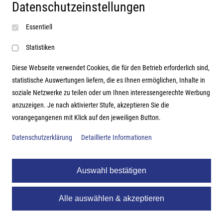
Datenschutzeinstellungen
Impressum
Essentiell
AGB
Datenschutzerklärung
Statistiken
Diese Webseite verwendet Cookies, die für den Betrieb erforderlich sind,
statistische Auswertungen liefern, die es Ihnen ermöglichen, Inhalte in
soziale Netzwerke zu teilen oder um Ihnen interessengerechte Werbung
Adresse
anzuzeigen. Je nach aktivierter Stufe, akzeptieren Sie die
vorangegangenen mit Klick auf den jeweiligen Button.
Hutter Trade GmbH + Co KG
Bgm.-Landmann-Platz 1-5
Datenschutzerklärung
Detaillierte Informationen
D-89312 Günzburg
Auswahl bestätigen
Alle auswählen & akzeptieren