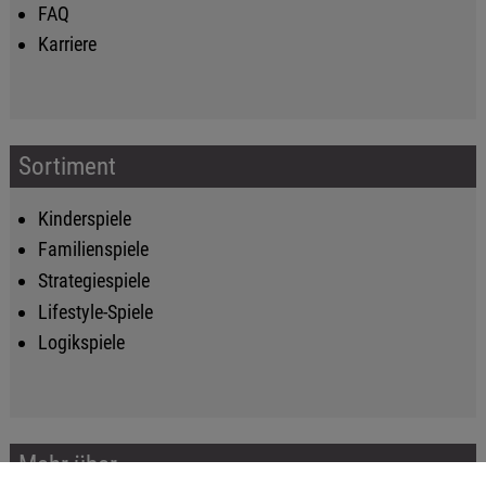
FAQ
Karriere
Sortiment
Kinderspiele
Familienspiele
Strategiespiele
Lifestyle-Spiele
Logikspiele
Mehr über...