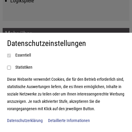
Logikspiele
Mehr über...
Datenschutzeinstellungen
Impressum
Essentiell
AGB
Datenschutzerklärung
Statistiken
Diese Webseite verwendet Cookies, die für den Betrieb erforderlich sind,
statistische Auswertungen liefern, die es Ihnen ermöglichen, Inhalte in
soziale Netzwerke zu teilen oder um Ihnen interessengerechte Werbung
Adresse
anzuzeigen. Je nach aktivierter Stufe, akzeptieren Sie die
vorangegangenen mit Klick auf den jeweiligen Button.
Hutter Trade GmbH + Co KG
Bgm.-Landmann-Platz 1-5
Datenschutzerklärung
Detaillierte Informationen
D-89312 Günzburg