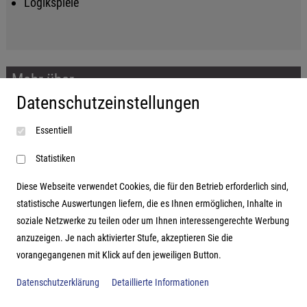
Logikspiele
Mehr über...
Datenschutzeinstellungen
Impressum
Essentiell
AGB
Datenschutzerklärung
Statistiken
Diese Webseite verwendet Cookies, die für den Betrieb erforderlich sind,
statistische Auswertungen liefern, die es Ihnen ermöglichen, Inhalte in
soziale Netzwerke zu teilen oder um Ihnen interessengerechte Werbung
Adresse
anzuzeigen. Je nach aktivierter Stufe, akzeptieren Sie die
vorangegangenen mit Klick auf den jeweiligen Button.
Hutter Trade GmbH + Co KG
Bgm.-Landmann-Platz 1-5
Datenschutzerklärung
Detaillierte Informationen
D-89312 Günzburg