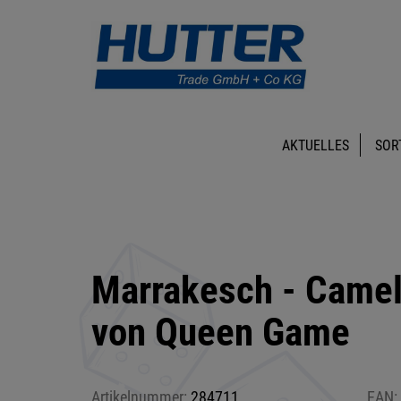
AKTUELLES
SOR
Marrakesch - Came
von Queen Game
Artikelnummer:
284711
EAN: