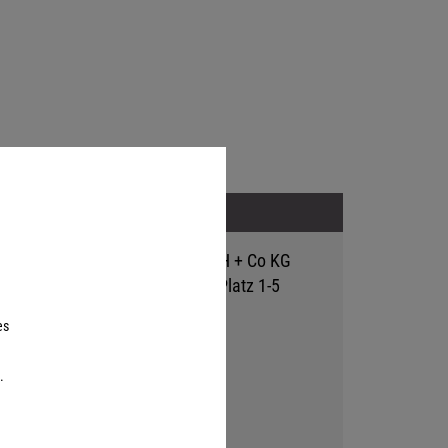
Adresse
Hutter Trade GmbH + Co KG
Bgm.-Landmann-Platz 1-5
D-89312 Günzburg
es
.