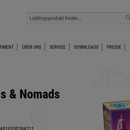
TIMENT
ÜBER UNS
SERVICE
DOWNLOADS
PRESSE
ls & Nomads
4010350284711