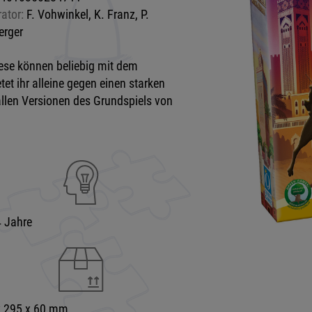
rator:
F. Vohwinkel, K. Franz, P.
erger
ese können beliebig mit dem
et ihr alleine gegen einen starken
 allen Versionen des Grundspiels von
 Jahre
x 295 x 60 mm