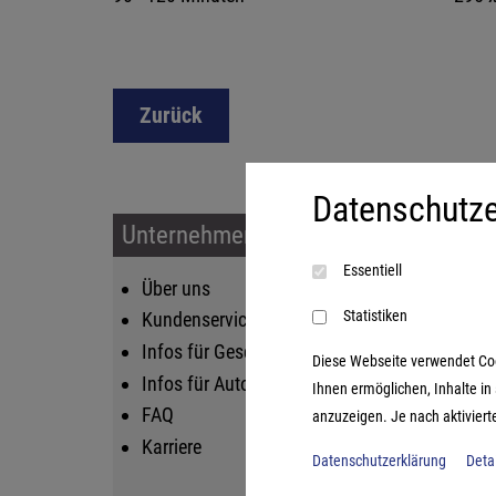
Zurück
Datenschutze
Unternehmen & Service
Sort
Essentiell
Über uns
Kin
Statistiken
Kundenservice
Fam
Infos für Geschäftskunden
Str
Diese Webseite verwendet Cooki
Infos für Autoren
Lif
Ihnen ermöglichen, Inhalte i
FAQ
Log
anzuzeigen. Je nach aktiviert
Karriere
Datenschutzerklärung
Deta