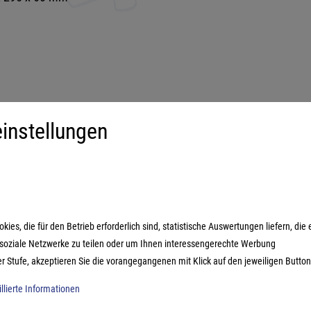
instellungen
iment
Mehr über...
derspiele
Impressum
ilienspiele
AGB
ategiespiele
Datenschutzerklärung
es, die für den Betrieb erforderlich sind, statistische Auswertungen liefern, die 
estyle-Spiele
n soziale Netzwerke zu teilen oder um Ihnen interessengerechte Werbung
ikspiele
er Stufe, akzeptieren Sie die vorangegangenen mit Klick auf den jeweiligen Button
illierte Informationen