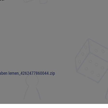
taben lernen_4262477860044.zip