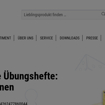
TIMENT
ÜBER UNS
SERVICE
DOWNLOADS
PRESSE
 Übungshefte:
rnen
4262477860044