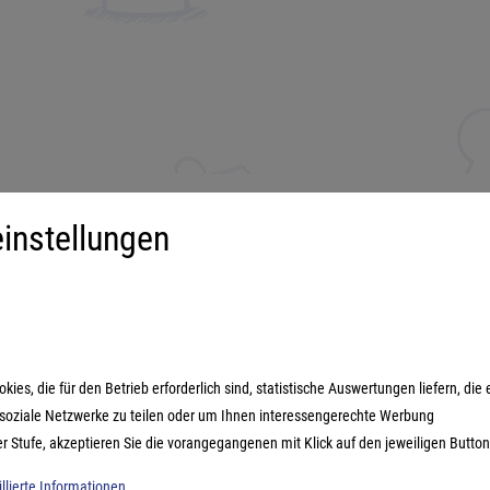
instellungen
iment
Mehr über...
derspiele
Impressum
ilienspiele
AGB
ategiespiele
Datenschutzerklärung
es, die für den Betrieb erforderlich sind, statistische Auswertungen liefern, die 
estyle-Spiele
n soziale Netzwerke zu teilen oder um Ihnen interessengerechte Werbung
ikspiele
er Stufe, akzeptieren Sie die vorangegangenen mit Klick auf den jeweiligen Button
illierte Informationen