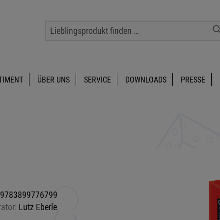
TIMENT
ÜBER UNS
SERVICE
DOWNLOADS
PRESSE
9783899776799
rator:
Lutz Eberle