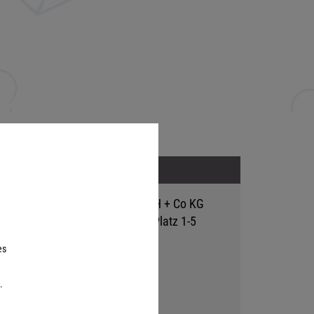
Adresse
Hutter Trade GmbH + Co KG
Bgm.-Landmann-Platz 1-5
D-89312 Günzburg
es
.