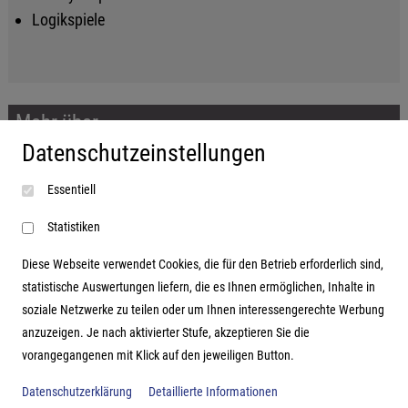
Logikspiele
Mehr über...
Datenschutzeinstellungen
Impressum
Essentiell
AGB
Datenschutzerklärung
Statistiken
Diese Webseite verwendet Cookies, die für den Betrieb erforderlich sind,
statistische Auswertungen liefern, die es Ihnen ermöglichen, Inhalte in
soziale Netzwerke zu teilen oder um Ihnen interessengerechte Werbung
Adresse
anzuzeigen. Je nach aktivierter Stufe, akzeptieren Sie die
vorangegangenen mit Klick auf den jeweiligen Button.
Hutter Trade GmbH + Co KG
Bgm.-Landmann-Platz 1-5
Datenschutzerklärung
Detaillierte Informationen