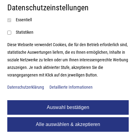
Datenschutzeinstellungen
Impressum
Essentiell
AGB
Datenschutzerklärung
Statistiken
Diese Webseite verwendet Cookies, die für den Betrieb erforderlich sind,
statistische Auswertungen liefern, die es Ihnen ermöglichen, Inhalte in
soziale Netzwerke zu teilen oder um Ihnen interessengerechte Werbung
Adresse
anzuzeigen. Je nach aktivierter Stufe, akzeptieren Sie die
vorangegangenen mit Klick auf den jeweiligen Button.
Hutter Trade GmbH + Co KG
Bgm.-Landmann-Platz 1-5
Datenschutzerklärung
Detaillierte Informationen
D-89312 Günzburg
Auswahl bestätigen
Alle auswählen & akzeptieren