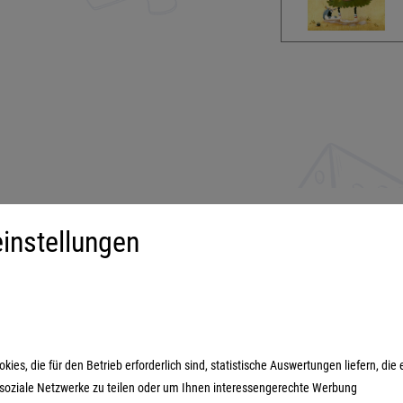
instellungen
iment
Mehr über...
derspiele
Impressum
ilienspiele
AGB
ategiespiele
Datenschutzerklärung
es, die für den Betrieb erforderlich sind, statistische Auswertungen liefern, die 
estyle-Spiele
n soziale Netzwerke zu teilen oder um Ihnen interessengerechte Werbung