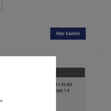
Hier kaufen
Adresse
Hutter Trade GmbH + Co KG
Bgm.-Landmann-Platz 1-5
D-89312 Günzburg
es