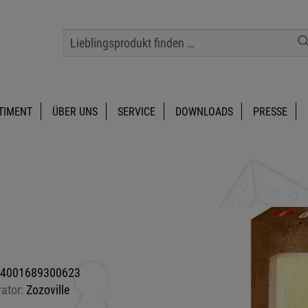
TIMENT
ÜBER UNS
SERVICE
DOWNLOADS
PRESSE
4001689300623
rator:
Zozoville