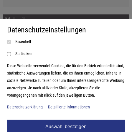
Mehr über...
Datenschutzeinstellungen
Impressum
Essentiell
AGB
Datenschutzerklärung
Statistiken
Diese Webseite verwendet Cookies, die für den Betrieb erforderlich sind,
statistische Auswertungen liefern, die es Ihnen ermöglichen, Inhalte in
soziale Netzwerke zu teilen oder um Ihnen interessengerechte Werbung
Adresse
anzuzeigen. Je nach aktivierter Stufe, akzeptieren Sie die
vorangegangenen mit Klick auf den jeweiligen Button.
Hutter Trade GmbH + Co KG
Bgm.-Landmann-Platz 1-5
Datenschutzerklärung
Detaillierte Informationen
D-89312 Günzburg
Auswahl bestätigen