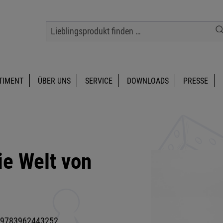
TIMENT
ÜBER UNS
SERVICE
DOWNLOADS
PRESSE
ie Welt von
9783962443252