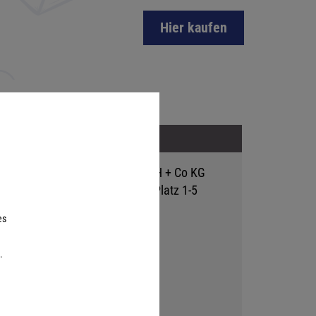
Hier kaufen
Adresse
Hutter Trade GmbH + Co KG
Bgm.-Landmann-Platz 1-5
D-89312 Günzburg
es
.