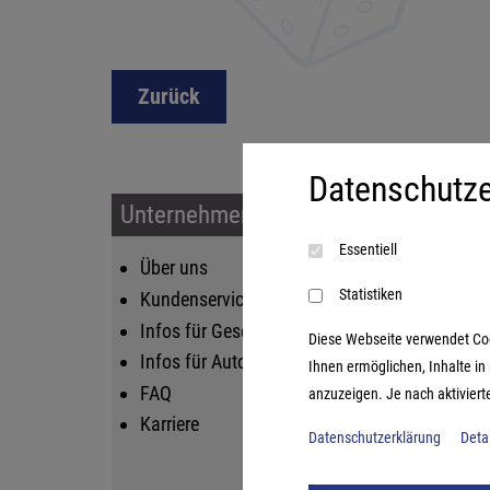
Zurück
Datenschutze
Unternehmen & Service
Sort
Essentiell
Über uns
Kin
Statistiken
Kundenservice
Fam
Infos für Geschäftskunden
Str
Diese Webseite verwendet Cooki
Infos für Autoren
Lif
Ihnen ermöglichen, Inhalte i
FAQ
Log
anzuzeigen. Je nach aktiviert
Karriere
Datenschutzerklärung
Deta