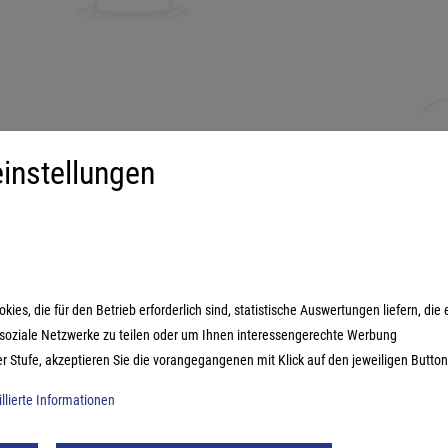
instellungen
iment
Mehr über...
derspiele
Impressum
ilienspiele
AGB
ategiespiele
Datenschutzerklärung
es, die für den Betrieb erforderlich sind, statistische Auswertungen liefern, die 
estyle-Spiele
n soziale Netzwerke zu teilen oder um Ihnen interessengerechte Werbung
ikspiele
er Stufe, akzeptieren Sie die vorangegangenen mit Klick auf den jeweiligen Button
illierte Informationen