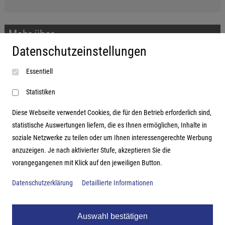
Mehr über...
Datenschutzeinstellungen
Impressum
Essentiell
AGB
Datenschutzerklärung
Statistiken
Diese Webseite verwendet Cookies, die für den Betrieb erforderlich sind,
statistische Auswertungen liefern, die es Ihnen ermöglichen, Inhalte in
soziale Netzwerke zu teilen oder um Ihnen interessengerechte Werbung
Adresse
anzuzeigen. Je nach aktivierter Stufe, akzeptieren Sie die
vorangegangenen mit Klick auf den jeweiligen Button.
Hutter Trade GmbH + Co KG
Bgm.-Landmann-Platz 1-5
Datenschutzerklärung
Detaillierte Informationen
D-89312 Günzburg
Auswahl bestätigen