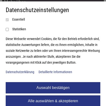
Mehr über...
Datenschutzeinstellungen
Impressum
Essentiell
AGB
Datenschutzerklärung
Statistiken
Diese Webseite verwendet Cookies, die für den Betrieb erforderlich sind,
statistische Auswertungen liefern, die es Ihnen ermöglichen, Inhalte in
soziale Netzwerke zu teilen oder um Ihnen interessengerechte Werbung
Adresse
anzuzeigen. Je nach aktivierter Stufe, akzeptieren Sie die
vorangegangenen mit Klick auf den jeweiligen Button.
Hutter Trade GmbH + Co KG
Bgm.-Landmann-Platz 1-5
Datenschutzerklärung
Detaillierte Informationen
D-89312 Günzburg
Auswahl bestätigen
Alle auswählen & akzeptieren