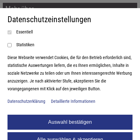
Mehr über...
Datenschutzeinstellungen
Impressum
Essentiell
AGB
Datenschutzerklärung
Statistiken
Diese Webseite verwendet Cookies, die für den Betrieb erforderlich sind,
statistische Auswertungen liefern, die es Ihnen ermöglichen, Inhalte in
soziale Netzwerke zu teilen oder um Ihnen interessengerechte Werbung
Adresse
anzuzeigen. Je nach aktivierter Stufe, akzeptieren Sie die
vorangegangenen mit Klick auf den jeweiligen Button.
Hutter Trade GmbH + Co KG
Bgm.-Landmann-Platz 1-5
Datenschutzerklärung
Detaillierte Informationen
D-89312 Günzburg
Auswahl bestätigen
Alle auswählen & akzeptieren