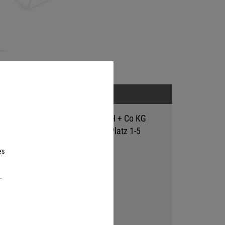
Adresse
Hutter Trade GmbH + Co KG
Bgm.-Landmann-Platz 1-5
D-89312 Günzburg
es
.