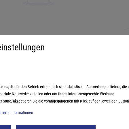
instellungen
iment
Mehr über...
derspiele
Impressum
ilienspiele
AGB
ategiespiele
Datenschutzerklärung
es, die für den Betrieb erforderlich sind, statistische Auswertungen liefern, die 
estyle-Spiele
n soziale Netzwerke zu teilen oder um Ihnen interessengerechte Werbung
ikspiele
er Stufe, akzeptieren Sie die vorangegangenen mit Klick auf den jeweiligen Button
illierte Informationen