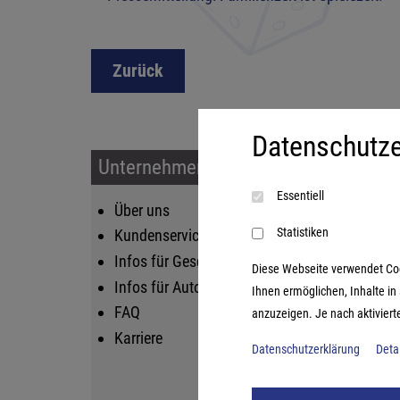
Zurück
Datenschutze
Unternehmen & Service
Sort
Essentiell
Über uns
Kin
Statistiken
Kundenservice
Fam
Infos für Geschäftskunden
Str
Diese Webseite verwendet Cooki
Infos für Autoren
Lif
Ihnen ermöglichen, Inhalte i
FAQ
Log
anzuzeigen. Je nach aktiviert
Karriere
Datenschutzerklärung
Deta