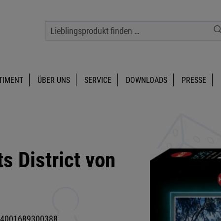
TIMENT
ÜBER UNS
SERVICE
DOWNLOADS
PRESSE
s District von
4001689300388