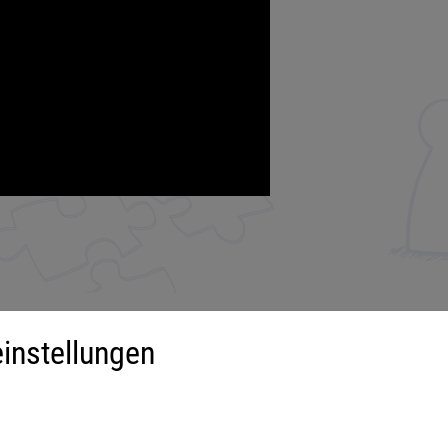
instellungen
iment
Mehr über...
derspiele
Impressum