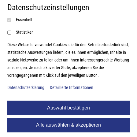
Datenschutzeinstellungen
Impressum
Essentiell
AGB
Datenschutzerklärung
Statistiken
Diese Webseite verwendet Cookies, die für den Betrieb erforderlich sind,
statistische Auswertungen liefern, die es Ihnen ermöglichen, Inhalte in
soziale Netzwerke zu teilen oder um Ihnen interessengerechte Werbung
Adresse
anzuzeigen. Je nach aktivierter Stufe, akzeptieren Sie die
vorangegangenen mit Klick auf den jeweiligen Button.
Hutter Trade GmbH + Co KG
Bgm.-Landmann-Platz 1-5
Datenschutzerklärung
Detaillierte Informationen
D-89312 Günzburg
Auswahl bestätigen
Alle auswählen & akzeptieren