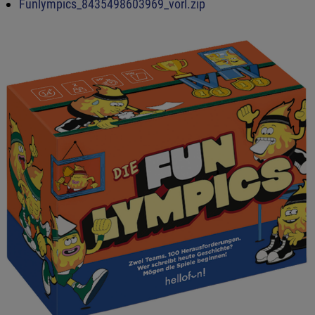
Funlympics_8435498603969_vorl.zip