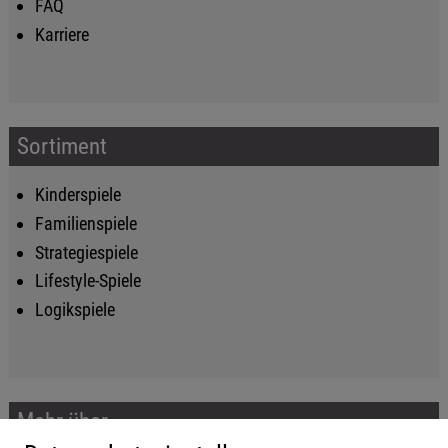
FAQ
Karriere
Sortiment
Kinderspiele
Familienspiele
Strategiespiele
Lifestyle-Spiele
Logikspiele
Mehr über...