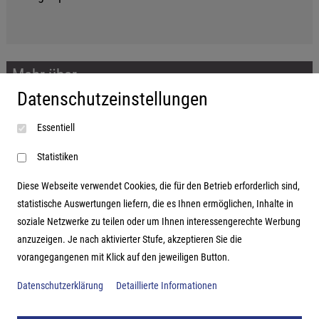
Mehr über...
Datenschutzeinstellungen
Impressum
Essentiell
AGB
Datenschutzerklärung
Statistiken
Diese Webseite verwendet Cookies, die für den Betrieb erforderlich sind,
statistische Auswertungen liefern, die es Ihnen ermöglichen, Inhalte in
soziale Netzwerke zu teilen oder um Ihnen interessengerechte Werbung
Adresse
anzuzeigen. Je nach aktivierter Stufe, akzeptieren Sie die
vorangegangenen mit Klick auf den jeweiligen Button.
Hutter Trade GmbH + Co KG
Bgm.-Landmann-Platz 1-5
Datenschutzerklärung
Detaillierte Informationen
D-89312 Günzburg