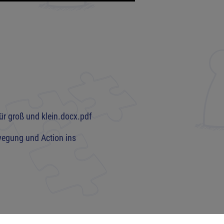
ür groß und klein.docx.pdf
wegung und Action ins