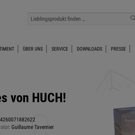
TIMENT
ÜBER UNS
SERVICE
DOWNLOADS
PRESSE
es von HUCH!
4260071882622
rator:
Guillaume Tavernier