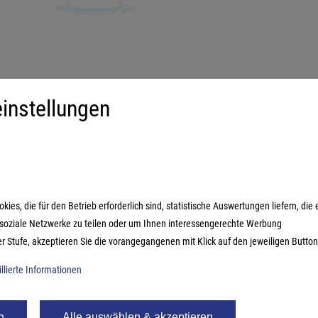
instellungen
iment
Mehr über...
derspiele
Impressum
ilienspiele
AGB
ategiespiele
Datenschutzerklärung
es, die für den Betrieb erforderlich sind, statistische Auswertungen liefern, die 
estyle-Spiele
n soziale Netzwerke zu teilen oder um Ihnen interessengerechte Werbung
ikspiele
er Stufe, akzeptieren Sie die vorangegangenen mit Klick auf den jeweiligen Button
illierte Informationen
n
Alle auswählen & akzeptieren