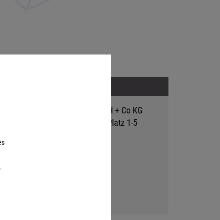
Adresse
Hutter Trade GmbH + Co KG
Bgm.-Landmann-Platz 1-5
D-89312 Günzburg
es
.