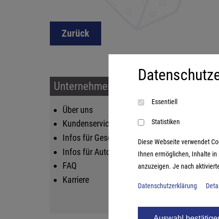
Zurück
Datenschutze
Unternehmen & Service
Sort
Essentiell
Über uns
Kin
Statistiken
Kundenservice
Fam
Infos für Geschäftskunden
Str
Diese Webseite verwendet Cooki
Infos für Autoren
Lif
Ihnen ermöglichen, Inhalte i
FAQ
Log
anzuzeigen. Je nach aktiviert
Karriere
Datenschutzerklärung
Deta
Auswahl bestätige