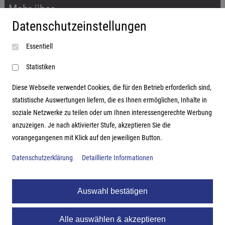
Mehr über...
Datenschutzeinstellungen
Impressum
Essentiell
AGB
Datenschutzerklärung
Statistiken
Diese Webseite verwendet Cookies, die für den Betrieb erforderlich sind,
statistische Auswertungen liefern, die es Ihnen ermöglichen, Inhalte in
soziale Netzwerke zu teilen oder um Ihnen interessengerechte Werbung
Adresse
anzuzeigen. Je nach aktivierter Stufe, akzeptieren Sie die
vorangegangenen mit Klick auf den jeweiligen Button.
Hutter Trade GmbH + Co KG
Bgm.-Landmann-Platz 1-5
Datenschutzerklärung
Detaillierte Informationen
D-89312 Günzburg
Auswahl bestätigen
Alle auswählen & akzeptieren