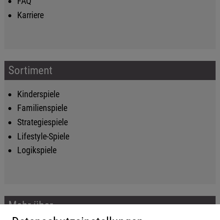
FAQ
Karriere
Sortiment
Kinderspiele
Familienspiele
Strategiespiele
Lifestyle-Spiele
Logikspiele
Mehr über...