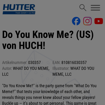
Do You Know Me? (US)
von HUCH!
Artikelnummer:
030357
EAN:
810816030357
Autor:
WHAT DO YOU MEME,
Illustrator:
WHAT DO YOU
LLC
MEME, LLC
"Do You Know Me?" is the party game from "What Do You
Meme?" that tests your knowledge of each other, and
reveals things you never knew about your fellow players!
Buckle up — it’s about to get personal. This game is great