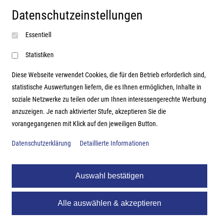
Datenschutzeinstellungen
Impressum
Essentiell
AGB
Datenschutzerklärung
Statistiken
Diese Webseite verwendet Cookies, die für den Betrieb erforderlich sind,
statistische Auswertungen liefern, die es Ihnen ermöglichen, Inhalte in
soziale Netzwerke zu teilen oder um Ihnen interessengerechte Werbung
Adresse
anzuzeigen. Je nach aktivierter Stufe, akzeptieren Sie die
vorangegangenen mit Klick auf den jeweiligen Button.
Hutter Trade GmbH + Co KG
Bgm.-Landmann-Platz 1-5
Datenschutzerklärung
Detaillierte Informationen
D-89312 Günzburg
Auswahl bestätigen
Alle auswählen & akzeptieren