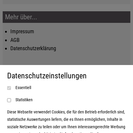
Mehr über...
Impressum
AGB
Datenschutzerklärung
Datenschutzeinstellungen
Adresse
Essentiell
Hutter Trade GmbH + Co KG
Statistiken
Bgm.-Landmann-Platz 1-5
D-89312 Günzburg
Diese Webseite verwendet Cookies, die für den Betrieb erforderlich sind,
statistische Auswertungen liefern, die es Ihnen ermöglichen, Inhalte in
soziale Netzwerke zu teilen oder um Ihnen interessengerechte Werbung