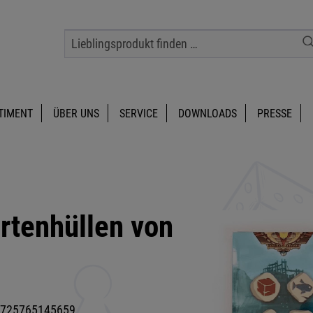
TIMENT
ÜBER UNS
SERVICE
DOWNLOADS
PRESSE
tenhüllen von
725765145659