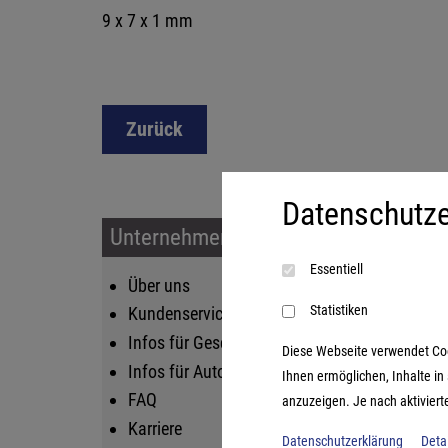
9 x 7 x 1 mm
Zurück
Datenschutze
Unternehmen & Service
Sort
Essentiell
Über uns
Kin
Statistiken
Kundenservice
Fam
Infos für Geschäftskunden
Str
Diese Webseite verwendet Cooki
Infos für Autoren
Lif
Ihnen ermöglichen, Inhalte i
FAQ
Log
anzuzeigen. Je nach aktiviert
Karriere
Datenschutzerklärung
Deta