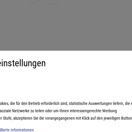
instellungen
iment
Mehr über...
derspiele
Impressum
ilienspiele
AGB
ategiespiele
Datenschutzerklärung
es, die für den Betrieb erforderlich sind, statistische Auswertungen liefern, die 
estyle-Spiele
n soziale Netzwerke zu teilen oder um Ihnen interessengerechte Werbung
ikspiele
er Stufe, akzeptieren Sie die vorangegangenen mit Klick auf den jeweiligen Button
illierte Informationen