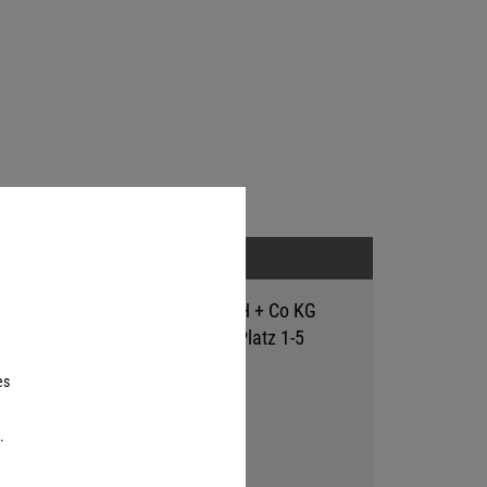
Adresse
Hutter Trade GmbH + Co KG
Bgm.-Landmann-Platz 1-5
D-89312 Günzburg
es
.