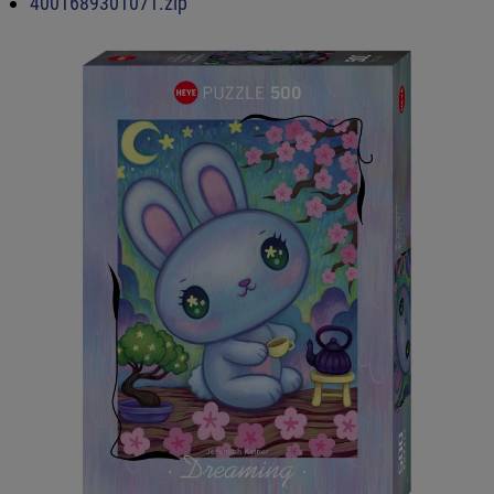
4001689301071.zip