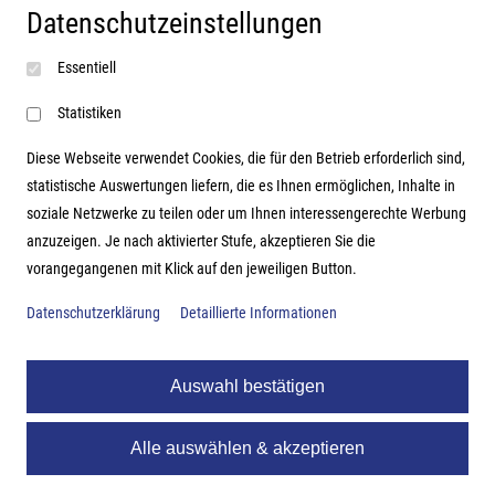
Datenschutzeinstellungen
Impressum
Essentiell
AGB
Datenschutzerklärung
Statistiken
Diese Webseite verwendet Cookies, die für den Betrieb erforderlich sind,
statistische Auswertungen liefern, die es Ihnen ermöglichen, Inhalte in
soziale Netzwerke zu teilen oder um Ihnen interessengerechte Werbung
Adresse
anzuzeigen. Je nach aktivierter Stufe, akzeptieren Sie die
vorangegangenen mit Klick auf den jeweiligen Button.
Hutter Trade GmbH + Co KG
Bgm.-Landmann-Platz 1-5
Datenschutzerklärung
Detaillierte Informationen
D-89312 Günzburg
Auswahl bestätigen
Alle auswählen & akzeptieren