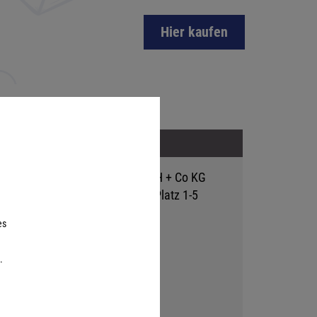
Hier kaufen
Adresse
Hutter Trade GmbH + Co KG
Bgm.-Landmann-Platz 1-5
D-89312 Günzburg
es
.