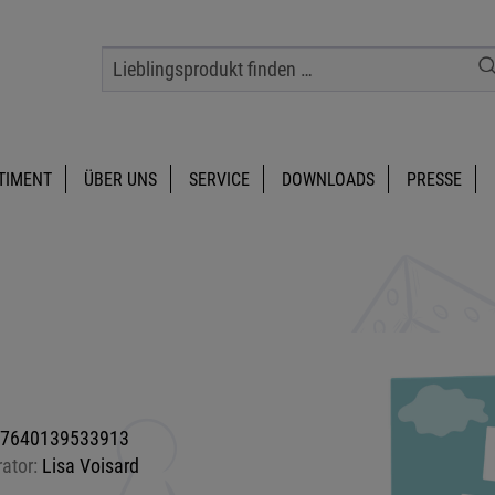
TIMENT
ÜBER UNS
SERVICE
DOWNLOADS
PRESSE
7640139533913
rator:
Lisa Voisard