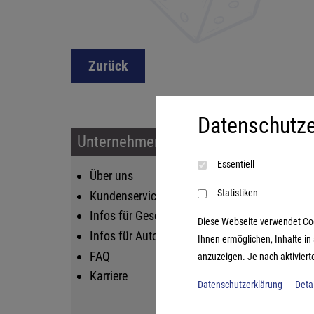
Zurück
Datenschutze
Unternehmen & Service
Sort
Essentiell
Über uns
Kin
Statistiken
Kundenservice
Fam
Infos für Geschäftskunden
Str
Diese Webseite verwendet Cooki
Infos für Autoren
Lif
Ihnen ermöglichen, Inhalte i
FAQ
Log
anzuzeigen. Je nach aktiviert
Karriere
Datenschutzerklärung
Deta