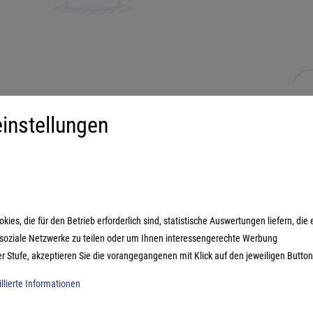
instellungen
iment
Mehr über...
derspiele
Impressum
ilienspiele
AGB
ategiespiele
Datenschutzerklärung
es, die für den Betrieb erforderlich sind, statistische Auswertungen liefern, die 
estyle-Spiele
n soziale Netzwerke zu teilen oder um Ihnen interessengerechte Werbung
ikspiele
er Stufe, akzeptieren Sie die vorangegangenen mit Klick auf den jeweiligen Button
illierte Informationen