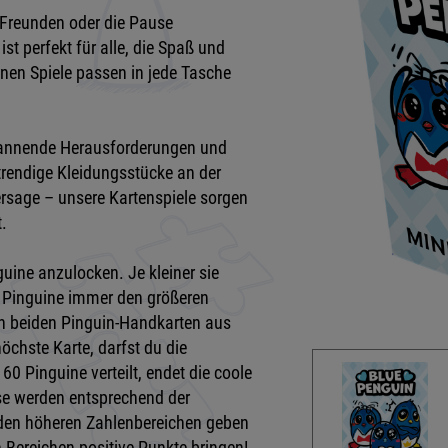
 Freunden oder die Pause
t perfekt für alle, die Spaß und
nen Spiele passen in jede Tasche
spannende Herausforderungen und
 trendige Kleidungsstücke an der
ersage – unsere Kartenspiele sorgen
.
guine anzulocken. Je kleiner sie
ss Pinguine immer den größeren
nen beiden Pinguin-Handkarten aus
öchste Karte, darfst du die
0 Pinguine verteilt, endet die coole
ese werden entsprechend der
 den höheren Zahlenbereichen geben
 Bereichen positive Punkte bringen!