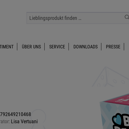
TIMENT
ÜBER UNS
SERVICE
DOWNLOADS
PRESSE
792649210468
rator:
Lisa Vertuani