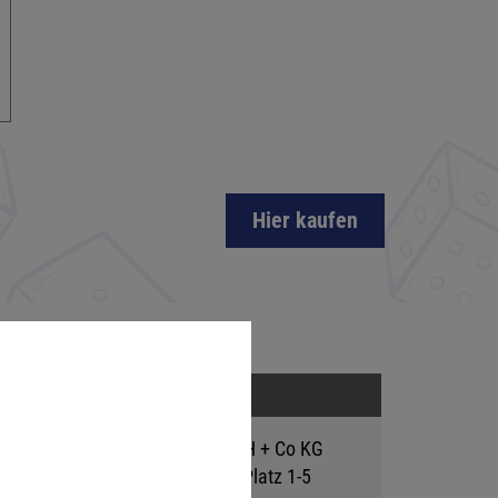
Hier kaufen
Adresse
Hutter Trade GmbH + Co KG
Bgm.-Landmann-Platz 1-5