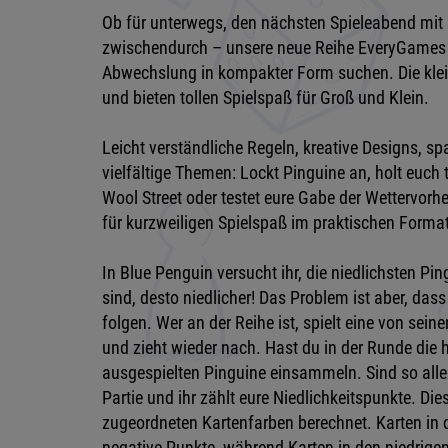
Ob für unterwegs, den nächsten Spieleabend mit
zwischendurch – unsere neue Reihe EveryGames is
Abwechslung in kompakter Form suchen. Die klei
und bieten tollen Spielspaß für Groß und Klein.
Leicht verständliche Regeln, kreative Designs, 
vielfältige Themen: Lockt Pinguine an, holt euch
Wool Street oder testet eure Gabe der Wettervorh
für kurzweiligen Spielspaß im praktischen Format
In Blue Penguin versucht ihr, die niedlichsten Pin
sind, desto niedlicher! Das Problem ist aber, da
folgen. Wer an der Reihe ist, spielt eine von sei
und zieht wieder nach. Hast du in der Runde die h
ausgespielten Pinguine einsammeln. Sind so alle 6
Partie und ihr zählt eure Niedlichkeitspunkte. Di
zugeordneten Kartenfarben berechnet. Karten in
negative Punkte, während Karten in den niedrigen