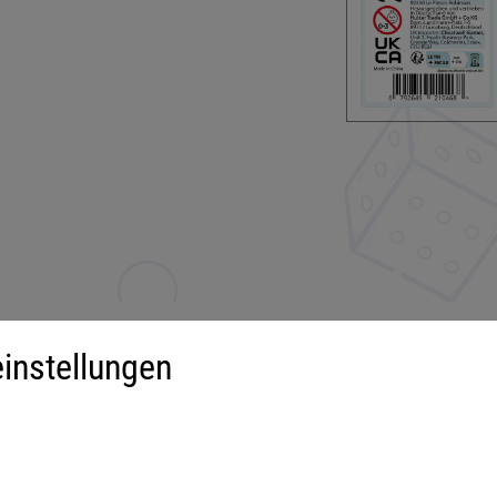
instellungen
iment
Mehr über...
derspiele
Impressum
ilienspiele
AGB