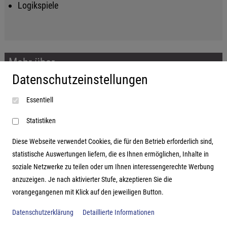
Logikspiele
Mehr über...
Datenschutzeinstellungen
Impressum
Essentiell
AGB
Datenschutzerklärung
Statistiken
Diese Webseite verwendet Cookies, die für den Betrieb erforderlich sind,
statistische Auswertungen liefern, die es Ihnen ermöglichen, Inhalte in
soziale Netzwerke zu teilen oder um Ihnen interessengerechte Werbung
Adresse
anzuzeigen. Je nach aktivierter Stufe, akzeptieren Sie die
vorangegangenen mit Klick auf den jeweiligen Button.
Hutter Trade GmbH + Co KG
Bgm.-Landmann-Platz 1-5
Datenschutzerklärung
Detaillierte Informationen
D-89312 Günzburg