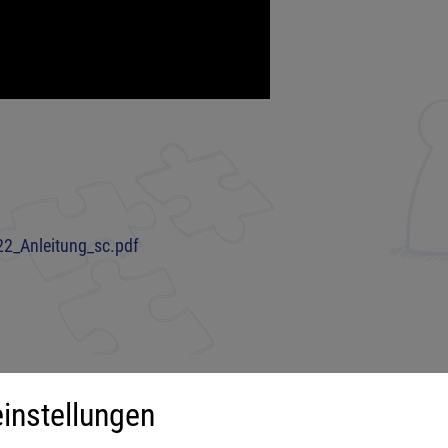
2_Anleitung_sc.pdf
instellungen
iment
Mehr über...