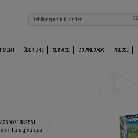
TIMENT
ÜBER UNS
SERVICE
DOWNLOADS
PRESSE
4260071882561
rator:
fiore-gmbh.de