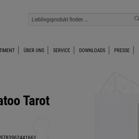
TIMENT
ÜBER UNS
SERVICE
DOWNLOADS
PRESSE
too Tarot
9783962441661