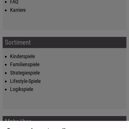
FAQ
Karriere
Sortiment
Kinderspiele
Familienspiele
Strategiespiele
Lifestyle-Spiele
Logikspiele
Mehr über...