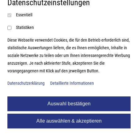
Datenschutzeinstellungen
Impressum
Essentiell
AGB
Datenschutzerklärung
Statistiken
Diese Webseite verwendet Cookies, die für den Betrieb erforderlich sind,
statistische Auswertungen liefern, die es Ihnen ermöglichen, Inhalte in
soziale Netzwerke zu teilen oder um Ihnen interessengerechte Werbung
Adresse
anzuzeigen. Je nach aktivierter Stufe, akzeptieren Sie die
vorangegangenen mit Klick auf den jeweiligen Button.
Hutter Trade GmbH + Co KG
Bgm.-Landmann-Platz 1-5
Datenschutzerklärung
Detaillierte Informationen
D-89312 Günzburg
Auswahl bestätigen
Alle auswählen & akzeptieren