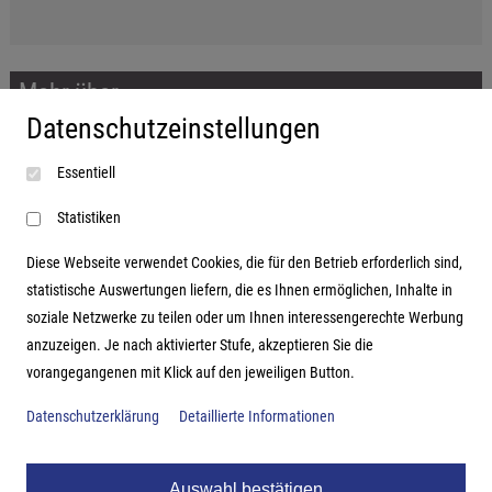
Mehr über...
Datenschutzeinstellungen
Impressum
Essentiell
AGB
Datenschutzerklärung
Statistiken
Diese Webseite verwendet Cookies, die für den Betrieb erforderlich sind,
statistische Auswertungen liefern, die es Ihnen ermöglichen, Inhalte in
soziale Netzwerke zu teilen oder um Ihnen interessengerechte Werbung
Adresse
anzuzeigen. Je nach aktivierter Stufe, akzeptieren Sie die
vorangegangenen mit Klick auf den jeweiligen Button.
Hutter Trade GmbH + Co KG
Bgm.-Landmann-Platz 1-5
Datenschutzerklärung
Detaillierte Informationen
D-89312 Günzburg
Auswahl bestätigen