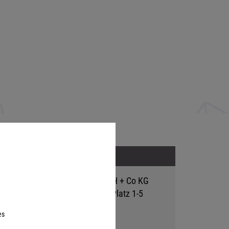
Adresse
Hutter Trade GmbH + Co KG
Bgm.-Landmann-Platz 1-5
D-89312 Günzburg
es