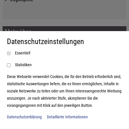
Mehr über...
Datenschutzeinstellungen
Impressum
Essentiell
AGB
Datenschutzerklärung
Statistiken
Diese Webseite verwendet Cookies, die für den Betrieb erforderlich sind,
statistische Auswertungen liefern, die es Ihnen ermöglichen, Inhalte in
soziale Netzwerke zu teilen oder um Ihnen interessengerechte Werbung
Adresse
anzuzeigen. Je nach aktivierter Stufe, akzeptieren Sie die
vorangegangenen mit Klick auf den jeweiligen Button.
Hutter Trade GmbH + Co KG
Bgm.-Landmann-Platz 1-5
Datenschutzerklärung
Detaillierte Informationen
D-89312 Günzburg