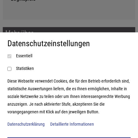
Mehr über...
Datenschutzeinstellungen
Impressum
Essentiell
AGB
Datenschutzerklärung
Statistiken
Diese Webseite verwendet Cookies, die für den Betrieb erforderlich sind,
statistische Auswertungen liefern, die es Ihnen ermöglichen, Inhalte in
soziale Netzwerke zu teilen oder um Ihnen interessengerechte Werbung
Adresse
anzuzeigen. Je nach aktivierter Stufe, akzeptieren Sie die
vorangegangenen mit Klick auf den jeweiligen Button.
Hutter Trade GmbH + Co KG
Bgm.-Landmann-Platz 1-5
Datenschutzerklärung
Detaillierte Informationen
D-89312 Günzburg