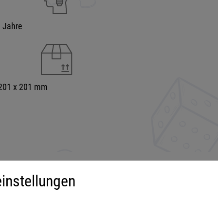
9 Jahre
 201 x 201 mm
instellungen
iment
Mehr über...
derspiele
Impressum