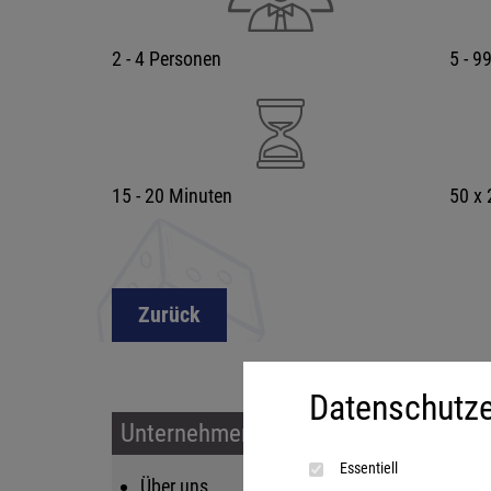
2 - 4 Personen
5 - 9
15 - 20 Minuten
50 x
Zurück
Datenschutze
Unternehmen & Service
Sort
Essentiell
Über uns
Kin