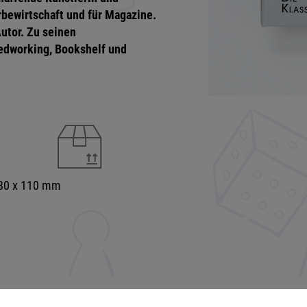
Werbewirtschaft und für Magazine.
Autor. Zu seinen
edworking, Bookshelf und
180 x 110 mm