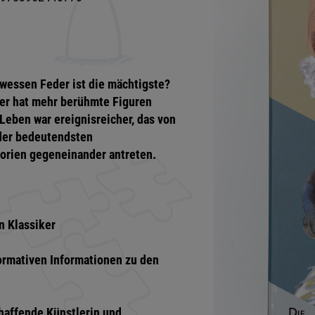
 wessen Feder ist die mächtigste?
Wer hat mehr berühmte Figuren
eben war ereignisreicher, das von
 der bedeutendsten
egorien gegeneinander antreten.
n Klassiker
formativen Informationen zu den
haffende Künstlerin und