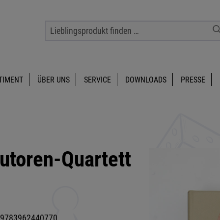
TIMENT
ÜBER UNS
SERVICE
DOWNLOADS
PRESSE
toren-Quartett
9783962440770