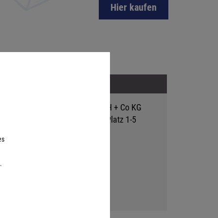
Hier kaufen
Adresse
Hutter Trade GmbH + Co KG
Bgm.-Landmann-Platz 1-5
D-89312 Günzburg
es
.