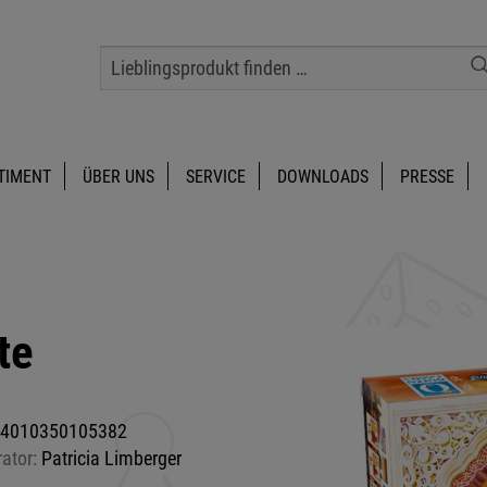
TIMENT
ÜBER UNS
SERVICE
DOWNLOADS
PRESSE
te
4010350105382
rator:
Patricia Limberger