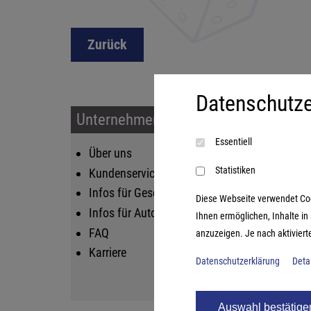
Zurück
Datenschutze
Unternehmen & Service
Sort
Essentiell
Über uns
Kin
Statistiken
Kundenservice
Fam
Infos für Geschäftskunden
Str
Diese Webseite verwendet Cooki
Infos für Autoren
Lif
Ihnen ermöglichen, Inhalte i
FAQ
Log
anzuzeigen. Je nach aktiviert
Karriere
Datenschutzerklärung
Deta
Auswahl bestätige