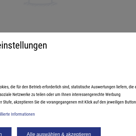
instellungen
iment
Mehr über...
derspiele
Impressum
ilienspiele
AGB
ategiespiele
Datenschutzerklärung
es, die für den Betrieb erforderlich sind, statistische Auswertungen liefern, die 
estyle-Spiele
n soziale Netzwerke zu teilen oder um Ihnen interessengerechte Werbung
ikspiele
er Stufe, akzeptieren Sie die vorangegangenen mit Klick auf den jeweiligen Button
illierte Informationen
n
Alle auswählen & akzeptieren