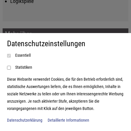
Logikspiele
Mehr über...
Datenschutzeinstellungen
Impressum
Essentiell
AGB
Datenschutzerklärung
Statistiken
Diese Webseite verwendet Cookies, die für den Betrieb erforderlich sind,
statistische Auswertungen liefern, die es Ihnen ermöglichen, Inhalte in
soziale Netzwerke zu teilen oder um Ihnen interessengerechte Werbung
Adresse
anzuzeigen. Je nach aktivierter Stufe, akzeptieren Sie die
vorangegangenen mit Klick auf den jeweiligen Button.
Hutter Trade GmbH + Co KG
Bgm.-Landmann-Platz 1-5
Datenschutzerklärung
Detaillierte Informationen
D-89312 Günzburg