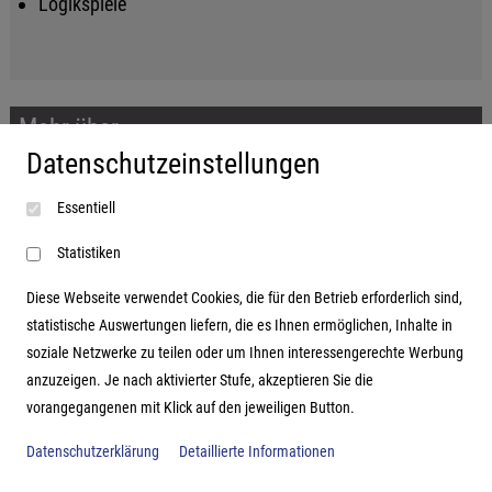
Logikspiele
Mehr über...
Datenschutzeinstellungen
Impressum
Essentiell
AGB
Datenschutzerklärung
Statistiken
Diese Webseite verwendet Cookies, die für den Betrieb erforderlich sind,
statistische Auswertungen liefern, die es Ihnen ermöglichen, Inhalte in
soziale Netzwerke zu teilen oder um Ihnen interessengerechte Werbung
Adresse
anzuzeigen. Je nach aktivierter Stufe, akzeptieren Sie die
vorangegangenen mit Klick auf den jeweiligen Button.
Hutter Trade GmbH + Co KG
Bgm.-Landmann-Platz 1-5
Datenschutzerklärung
Detaillierte Informationen
D-89312 Günzburg