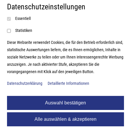
Datenschutzeinstellungen
Impressum
Essentiell
AGB
Datenschutzerklärung
Statistiken
Diese Webseite verwendet Cookies, die für den Betrieb erforderlich sind,
statistische Auswertungen liefern, die es Ihnen ermöglichen, Inhalte in
soziale Netzwerke zu teilen oder um Ihnen interessengerechte Werbung
Adresse
anzuzeigen. Je nach aktivierter Stufe, akzeptieren Sie die
vorangegangenen mit Klick auf den jeweiligen Button.
Hutter Trade GmbH + Co KG
Bgm.-Landmann-Platz 1-5
Datenschutzerklärung
Detaillierte Informationen
D-89312 Günzburg
Auswahl bestätigen
Alle auswählen & akzeptieren