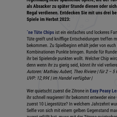
als Absacker zu später Stunde dienen oder sich 
Regal verdienen. Entdecken Sie mit uns drei b
Spiele im Herbst 2023:
´ne Tüte Chips
ist ein einfaches und lockeres Fam
Tüte greift und knifflige Entscheidungen treffen 
bekommen. Zu Spielbeginn erhält jeder von euch 
Kombinationen Punkte bringen. Runde für Runde 
ihr bei Spielende punkten wollt. Welcher Chip wir
denn wenn ihr zu gierig seid, könnt ihr viel verlier
Autoren: Mathieu Aubert, Theo Riviere | für 2 – 5 
UVP: 12,99€ | im Handel verfügbar |
Wer quietscht zuerst die Zitrone in
Easy Peasy L
ihr schnell reagieren! Ihr bekommt entweder eine 
zuerst 10 Liegestütze? In welchem Jahrzehnt w
Selfie von sich mit einem gelben Gegenstand ma
zuerst erfüllt hat, muss mit der Zitrone quietsche