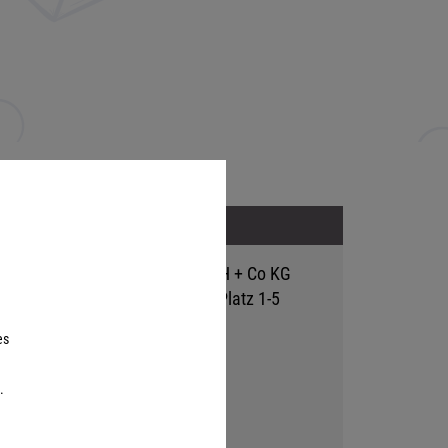
Adresse
Hutter Trade GmbH + Co KG
Bgm.-Landmann-Platz 1-5
D-89312 Günzburg
es
.