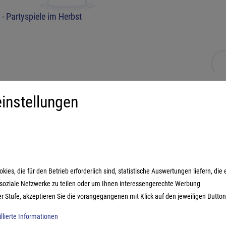
- Partyspiele im Herbst
instellungen
iment
Mehr über...
derspiele
Impressum
ilienspiele
AGB
ategiespiele
Datenschutzerklärung
es, die für den Betrieb erforderlich sind, statistische Auswertungen liefern, die 
estyle-Spiele
n soziale Netzwerke zu teilen oder um Ihnen interessengerechte Werbung
ikspiele
er Stufe, akzeptieren Sie die vorangegangenen mit Klick auf den jeweiligen Button
illierte Informationen