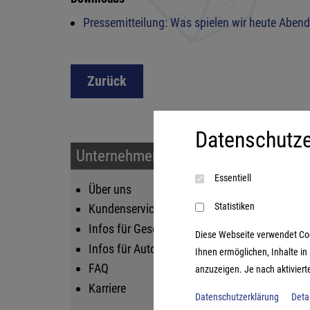
Pressemitteilung: Was spielen wir heute Abend 
Zurück
Datenschutze
Unternehmen & Service
Sort
Essentiell
Über uns
Kin
Statistiken
Kundenservice
Fam
Infos für Geschäftskunden
Str
Diese Webseite verwendet Cooki
Infos für Autoren
Lif
Ihnen ermöglichen, Inhalte i
FAQ
Log
anzuzeigen. Je nach aktiviert
Karriere
Datenschutzerklärung
Deta