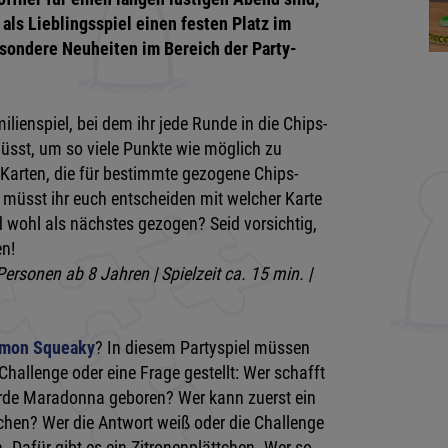
als Lieblingsspiel einen festen Platz im
esondere Neuheiten im Bereich der Party-
ilienspiel, bei dem ihr jede Runde in die Chips-
müsst, um so viele Punkte wie möglich zu
Karten, die für bestimmte gezogene Chips-
müsst ihr euch entscheiden mit welcher Karte
d wohl als nächstes gezogen? Seid vorsichtig,
en!
Personen ab 8 Jahren | Spielzeit ca. 15 min. |
emon Squeaky
? In diesem Partyspiel müssen
Challenge oder eine Frage gestellt: Wer schafft
urde Maradonna geboren? Wer kann zuerst ein
chen? Wer die Antwort weiß oder die Challenge
n. Dafür gibt es ein Zitronenplättchen. Wer so