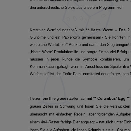
drei unterschiedliche Spiele aus unserem Programm vor:
Kreativer Wortfindungsspaß mit
** Haste Worte – Das 2.
Glühbirne und ein Papierkorb gemeinsam? Sie könnten I
wortreiche Würfelspiel“ Punkte und damit den Sieg bringen! 2
„Haste Worte“-Produktfamilie und sorgte für so viel Erfolg 
müssen in jeder Runde die Symbole kombinieren, um Beg
Kommunikation gefragt, wenn im Anschluss die Spieler ihre 
Würfelspiel“ ist das fünfte Familienmitglied der erfolgreiche
Heizen Sie Ihre grauen Zellen auf mit
** Columbus‘ Egg **
!
grauen Zellen in Schwung und lösen Sie die verzwickte
überrascht mit einfachen Regeln, aber fordernden Aufgaben
einem 4×4-Raster farbige Eier abgelegt – natürlich unter Ei
lösen Sie alle Aufgaben, die Ihnen Kolumbus stellt. „Columbus