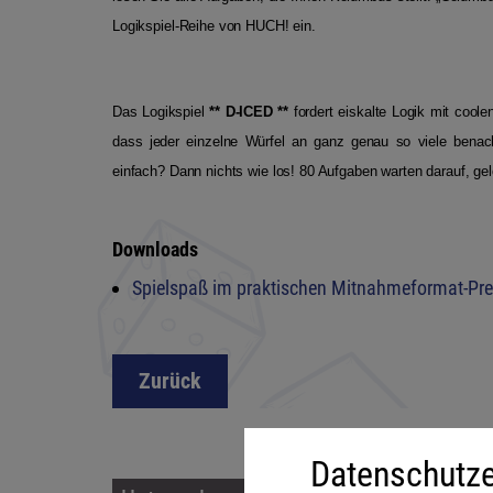
Logikspiel-Reihe von HUCH! ein.
Das Logikspiel
** D-ICED **
fordert eiskalte Logik mit cool
dass jeder einzelne Würfel an ganz genau so viele benach
einfach? Dann nichts wie los! 80 Aufgaben warten darauf, ge
Downloads
Spielspaß im praktischen Mitnahmeformat-Pr
Zurück
Datenschutze