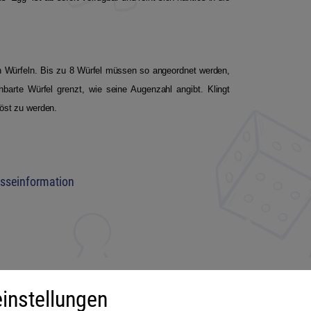
en Würfeln. Bis zu 8 Würfel müssen so angeordnet werden,
barte Würfel grenzt, wie seine Augenzahl angibt. Klingt
löst zu werden.
esseinformation
instellungen