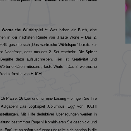
 Wortreiche Würfelspiel **
Was haben ein Buch, eine
hnen in der nächsten Runde von „Haste Worte – Das 2.
019 gesellte sich „Das wortreiche Würfelspiel“ bereits zur
und Nachfrage, dass nun das 2. Set erscheint. Die Spieler
riffe dazu aufzuschreiben. Hier ist Kreativität und
Wörter erklären müssen. „Haste Worte – Das 2. wortreiche
n Produktfamilie von HUCH!.
16 Plätze, 16 Eier und nur eine Lösung – bringen Sie Ihre
n Aufgaben! Das Logikspiel „Columbus‘ Egg“ von HUCH!
stellungen. Mit Hilfe deduktiver Überlegungen werden in
nhaltung bestimmter Regeln! Kombinieren Sie geschickt und
‘ Egg“ ist ab sofort verfügbar und reiht sich nahtlos in die