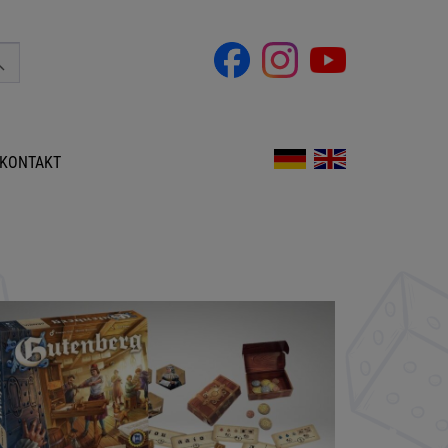
KONTAKT