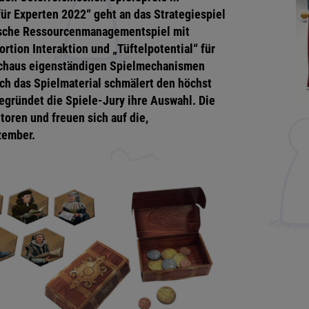
für Experten 2022“ geht an das Strategiespiel
gische Ressourcenmanagementspiel mit
rtion Interaktion und „Tüftelpotential“ für
urchaus eigenständigen Spielmechanismen
auch das Spielmaterial schmälert den höchst
egründet die Spiele-Jury ihre Auswahl. Die
ren und freuen sich auf die,
zember.