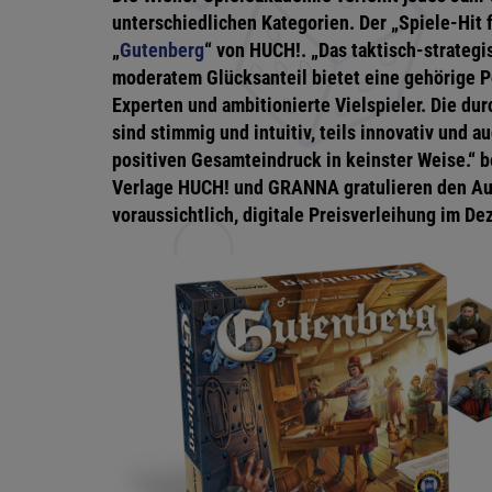
unterschiedlichen Kategorien. Der „Spiele-Hit 
„
Gutenberg
“ von HUCH!. „Das taktisch-strate
moderatem Glücksanteil bietet eine gehörige Po
Experten und ambitionierte Vielspieler. Die d
sind stimmig und intuitiv, teils innovativ und 
positiven Gesamteindruck in keinster Weise.“ b
Verlage HUCH! und GRANNA gratulieren den Auto
voraussichtlich, digitale Preisverleihung im De