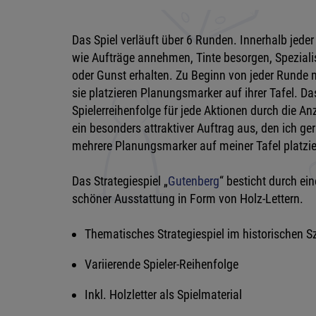
Das Spiel verläuft über 6 Runden. Innerhalb jede
wie Aufträge annehmen, Tinte besorgen, Speziali
oder Gunst erhalten. Zu Beginn von jeder Runde m
sie platzieren Planungsmarker auf ihrer Tafel. Das
Spielerreihenfolge für jede Aktionen durch die Anz
ein besonders attraktiver Auftrag aus, den ich ge
mehrere Planungsmarker auf meiner Tafel platzie
Das Strategiespiel „
Gutenberg
“ besticht durch ei
schöner Ausstattung in Form von Holz-Lettern.
Thematisches Strategiespiel im historischen S
Variierende Spieler-Reihenfolge
Inkl. Holzletter als Spielmaterial