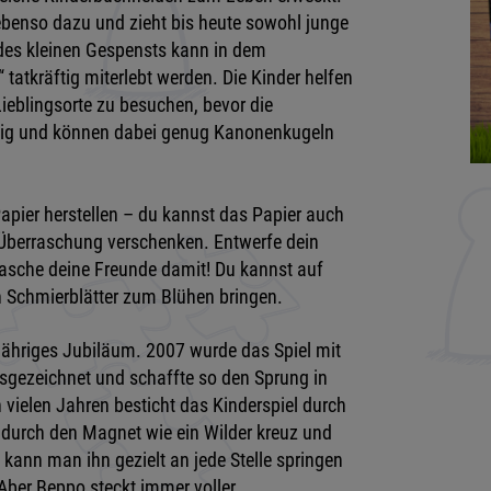
 ebenso dazu und zieht bis heute sowohl junge
 des kleinen Gespensts kann in dem
tatkräftig miterlebt werden. Die Kinder helfen
ieblingsorte zu besuchen, bevor die
zeitig und können dabei genug Kanonenkugeln
Papier herstellen – du kannst das Papier auch
Überraschung verschenken. Entwerfe dein
rasche deine Freunde damit! Du kannst auf
n Schmierblätter zum Blühen bringen.
-jähriges Jubiläum. 2007 wurde das Spiel mit
sgezeichnet und schaffte so den Sprung in
vielen Jahren besticht das Kinderspiel durch
durch den Magnet wie ein Wilder kreuz und
kann man ihn gezielt an jede Stelle springen
Aber Beppo steckt immer voller