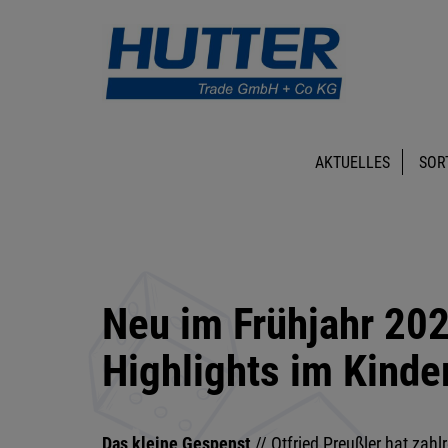
AKTUELLES
SOR
Neu im Frühjahr 20
Highlights im Kinde
Das kleine Gespenst
// Otfried Preußler hat zah