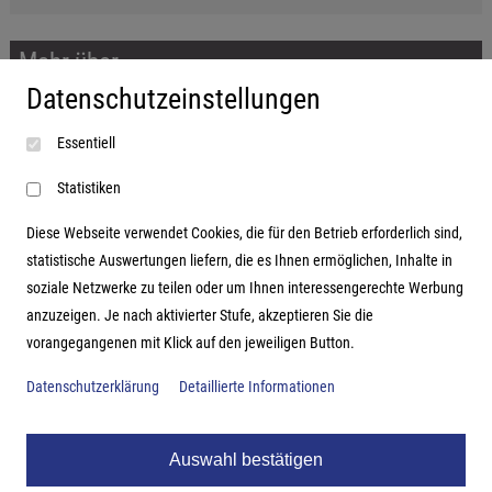
Mehr über...
Datenschutzeinstellungen
Impressum
Essentiell
AGB
Datenschutzerklärung
Statistiken
Diese Webseite verwendet Cookies, die für den Betrieb erforderlich sind,
statistische Auswertungen liefern, die es Ihnen ermöglichen, Inhalte in
soziale Netzwerke zu teilen oder um Ihnen interessengerechte Werbung
Adresse
anzuzeigen. Je nach aktivierter Stufe, akzeptieren Sie die
vorangegangenen mit Klick auf den jeweiligen Button.
Hutter Trade GmbH + Co KG
Bgm.-Landmann-Platz 1-5
Datenschutzerklärung
Detaillierte Informationen
D-89312 Günzburg
Auswahl bestätigen