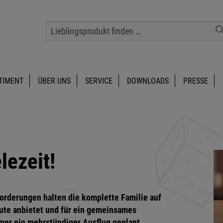
TIMENT
ÜBER UNS
SERVICE
DOWNLOADS
PRESSE
lezeit!
orderungen halten die komplette Familie auf
nute anbietet und für ein gemeinsames
mmer ein mehrstündiger Ausflug geplant