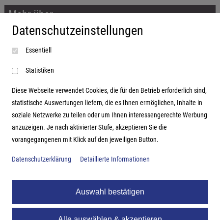
Mehr über...
Datenschutzeinstellungen
Impressum
Essentiell
AGB
Datenschutzerklärung
Statistiken
Diese Webseite verwendet Cookies, die für den Betrieb erforderlich sind,
statistische Auswertungen liefern, die es Ihnen ermöglichen, Inhalte in
soziale Netzwerke zu teilen oder um Ihnen interessengerechte Werbung
Adresse
anzuzeigen. Je nach aktivierter Stufe, akzeptieren Sie die
vorangegangenen mit Klick auf den jeweiligen Button.
Hutter Trade GmbH + Co KG
Bgm.-Landmann-Platz 1-5
Datenschutzerklärung
Detaillierte Informationen
D-89312 Günzburg
Auswahl bestätigen
Alle auswählen & akzeptieren